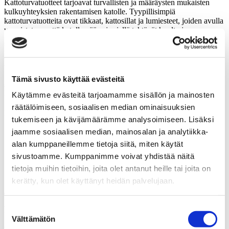
Kattoturvatuotteet tarjoavat turvallisten ja määräysten mukaisten
kulkuyhteyksien rakentamisen katolle. Tyypillisimpiä
kattoturvatuotteita ovat tikkaat, kattosillat ja lumiesteet, joiden avulla
varmistetaan, että katolle pääsy ja siellä tehtävät huolto ja
puhdistustyöt voidaan tehdä turvallisesti ympäri vuoden. Pitkäikäiset
kattoturvatuotteet soveltuvat kaikille kattomateriaalityypeille aina
omakotitaloista kerrostaloihin ja vaativien olosuhteiden
teollisuusrakennuksiin saakka.
Tämä sivusto käyttää evästeitä
Asennamme laadukkaat kattoturvatuotteet Raahen ja
lähikuntien alueella.
Käytämme evästeitä tarjoamamme sisällön ja mainosten
räätälöimiseen, sosiaalisen median ominaisuuksien
Palvelun sisältö
tukemiseen ja kävijämäärämme analysoimiseen. Lisäksi
jaamme sosiaalisen median, mainosalan ja analytiikka-
Lumiesteet pitävät kulkuväylät turvallisina.
Kattosillat antavat tukevan jalansijan vesikatolla.
alan kumppaneillemme tietoja siitä, miten käytät
Tikastuotteet turvaavat huoltotyöt vesikatolla.
sivustoamme. Kumppanimme voivat yhdistää näitä
tietoja muihin tietoihin, joita olet antanut heille tai joita on
Sadevesijärjestelmät Raahe
kerätty, kun olet käyttänyt heidän palvelujaan.
Toimiva sadevesi­järjestelmä
pitää seinän vierustan kuivana
Suostumuksen
Välttämätön
valinta
Oikein mitoitettu ja asennettu sadevesijärjestelmä johtaa katolle