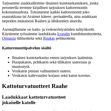
Tarjoamme asiakkaillemme ilmaisen kuntotarkastuksen, jonka
perusteella teemme kirjallisen tarjouksen kattoremontin
kokonaisuudesta. Toteutamme kaikki kattoremontit joko
osaurakkana tai Avaimet käteen -periaatteella, aina asiakkaan
tarpeiden mukaisesti Raahen ja lähikuntien alueella.
Asentajillamme on katto- ja vedeneristystöiden tulityökortti.
Käytämme työssämme laadukkaita
Icopalin
kumibitumituotteita,
Ormaxin
tiilituotteita sekä
Ruukin
peltituotteita.
Kattoremontti­palvelun sisältö
Ilmainen kuntotarkastus ennen tarjouksen laatimista.
Huopakaton, peltikaton sekä tiilikaton saneeraus ja
muutostyöt.
Vesikaton pinnan vaihtaminen uuteen.
Vesikaton kaltevuuden korjaus sekä katon korotus.
Kattoturvatuotteet Raahe
Laadukkaat kattoturvatuotteet
jokaiselle katolle